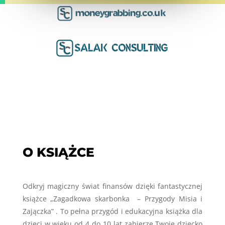
O KSIĄŻCE
Odkryj magiczny świat finansów dzięki fantastycznej
książce „Zagadkowa skarbonka – Przygody Misia i
Zajączka” . To pełna przygód i edukacyjna książka dla
dzieci w wieku od 4 do 10 lat zabierze Twoje dziecko