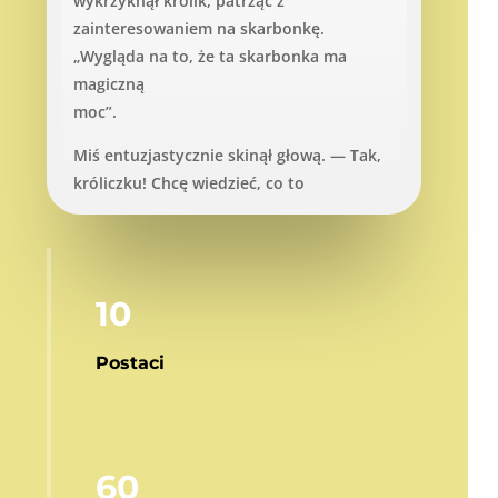
wykrzyknął królik, patrząc z
zainteresowaniem na skarbonkę.
„Wygląda na to, że ta skarbonka ma
magiczną
moc”.
Miś entuzjastycznie skinął głową. — Tak,
króliczku! Chcę wiedzieć, co to
wszystko znaczy. Chcę zgłębić sekret
oszczędzania pieniędzy i jak może nam
to pomóc w przyszłości.
Zajączek spojrzał na Misia z uśmiechem.
10
„To dobry pomysł! Oszczędzanie
jest bardzo ważne. Możemy nauczyć się
Postaci
gospodarować naszymi pieniędzmi i
odkładać do skarbonki niewielkie sumy z
każdym zarobionym groszem. To
nasze pierwsze kroki w kierunku
60
zdrowego zarządzania finansami!”