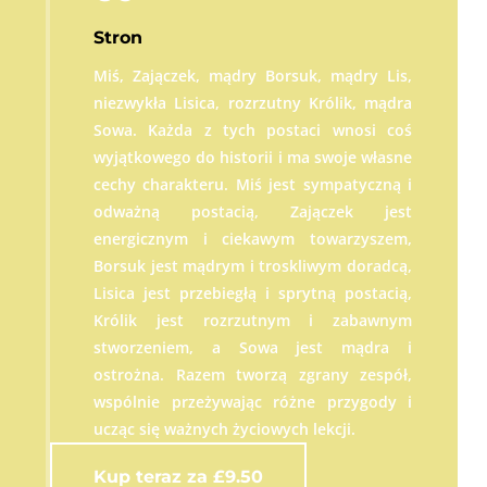
Miś i Królik postanowili współpracować.
Stron
Przynieśli kieszonkowe i wrzucili
je do skarbonki. Było tego niewiele, ale
Miś, Zajączek, mądry Borsuk, mądry Lis,
liczy się każda nawet mała suma.
niezwykła Lisica, rozrzutny Królik, mądra
Wiedzieli, że liczy się każdy grosz.
Sowa. Każda z tych postaci wnosi coś
Od tego momentu Miś i króliczek
wyjątkowego do historii i ma swoje własne
rozpoczęli swoją przygodę z nauką zasad
cechy charakteru. Miś jest sympatyczną i
rozsądnego gospodarowania pieniędzmi.
odważną postacią, Zajączek jest
Uczą się, że oszczędzanie to nie tylko
energicznym i ciekawym towarzyszem,
oszczędzanie pieniędzy, ale także
Borsuk jest mądrym i troskliwym doradcą,
budowanie na przyszłość. Dzielą się
Lisica jest przebiegłą i sprytną postacią,
swoimi
Królik jest rozrzutnym i zabawnym
pomysłami i marzeniami oraz
stworzeniem, a Sowa jest mądra i
zastanawiają się, na co chcieliby
ostrożna. Razem tworzą zgrany zespół,
przeznaczyć
wspólnie przeżywając różne przygody i
swoje oszczędności.
ucząc się ważnych życiowych lekcji.
Kup teraz za £9.50